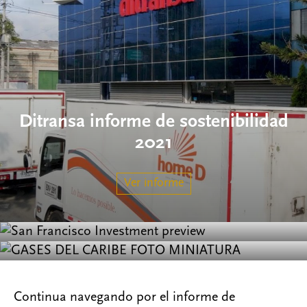
Ditransa informe de sostenibilidad
San Francisco Investments informe
2021
Gases del Caribe Investments
de sostenibilidad 2021
informe de sostenibilidad 2021
Ver informe
Ver informe
Ver informe
Continua navegando por el informe de