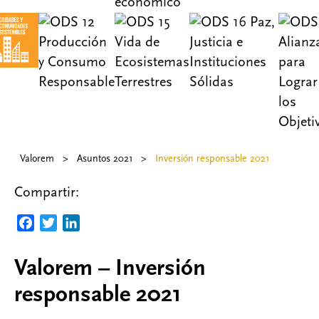
Valorem
>
Asuntos 2021
>
Inversión responsable 2021
Compartir:
F
T
L
a
w
i
c
i
n
Valorem – Inversión
e
t
k
responsable 2021
b
t
e
o
e
d