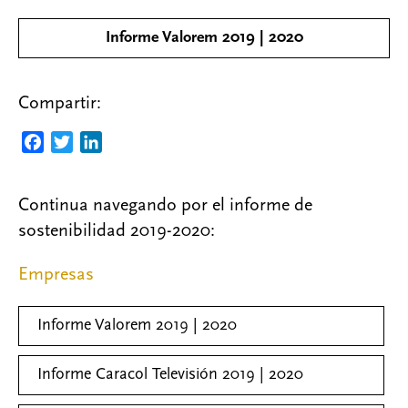
Informe Valorem 2019 | 2020
Compartir:
F
T
L
a
w
i
c
i
n
Continua navegando por el informe de
e
t
k
sostenibilidad 2019-2020:
b
t
e
o
e
d
Empresas
o
r
I
k
n
Informe Valorem 2019 | 2020
Informe Caracol Televisión 2019 | 2020