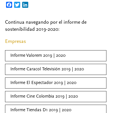
F
T
L
a
w
i
c
i
n
Continua navegando por el informe de
e
t
k
sostenibilidad 2019-2020:
b
t
e
o
e
d
Empresas
o
r
I
k
n
Informe Valorem 2019 | 2020
Informe Caracol Televisión 2019 | 2020
Informe El Espectador 2019 | 2020
Informe Cine Colombia 2019 | 2020
Informe Tiendas D1 2019 | 2020