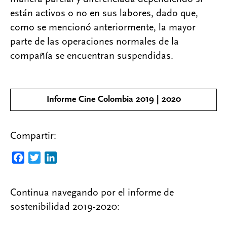
están activos o no en sus labores, dado que,
como se mencionó anteriormente, la mayor
parte de las operaciones normales de la
compañía se encuentran suspendidas.
Informe Cine Colombia 2019 | 2020
Compartir:
F
T
L
a
w
i
c
i
n
Continua navegando por el informe de
e
t
k
sostenibilidad 2019-2020:
b
t
e
o
e
d