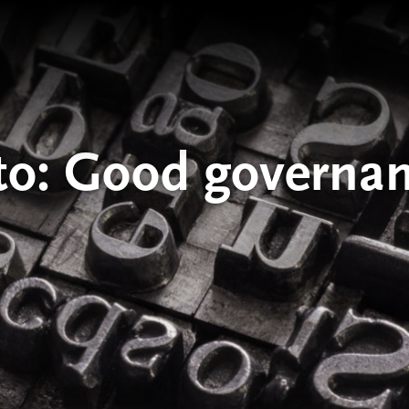
to:
Good governan