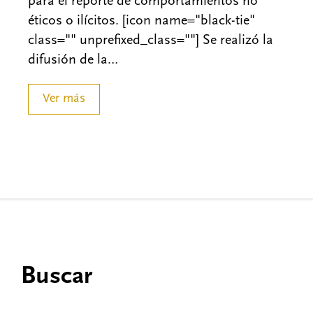
para el reporte de comportamientos no
éticos o ilícitos. [icon name="black-tie"
class="" unprefixed_class=""] Se realizó la
difusión de la…
Ver más
Buscar